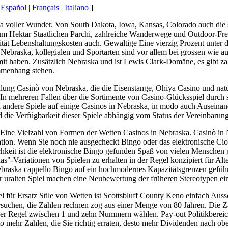
|
Español
|
Français
|
Italiano
]
ska voller Wunder. Von South Dakota, Iowa, Kansas, Colorado auch die
 Hektar Staatlichen Parchi, zahlreiche Wanderwege und Outdoor-Freiz
ität Lebenshaltungskosten auch. Gewaltige Eine vierzig Prozent unter 
in Nebraska, kollegialen und Sportarten sind vor allem bei grossen wie 
 mit haben. Zusätzlich Nebraska und ist Lewis Clark-Domäne, es gibt za
mmenhang stehen.
ilung Casinò von Nebraska, die die Eisenstange, Ohiya Casino und natü
In mehreren Fallen über die Sortimente von Casino-Glücksspiel durch s
h andere Spiele auf einige Casinos in Nebraska, in modo auch Ausei
 die Verfügbarkeit dieser Spiele abhängig vom Status der Vereinbaru
n Eine Vielzahl von Formen der Wetten Casinos in Nebraska. Casinò i
tion. Wenn Sie noch nie ausgecheckt Bingo oder das elektronische Cion
hkeit ist die elektronische Bingo gefunden Spaß von vielen Menschen g
s"-Variationen von Spielen zu erhalten in der Regel konzipiert für Al
ebraska cappello Bingo auf ein hochmodernes Kapazitätsgrenzen gefüh
r uralten Spiel machen eine Neubewertung der früheren Stereotypen ei
el für Ersatz Stile von Wetten ist Scottsbluff County Keno einfach Aus
ersuchen, die Zahlen rechnen zog aus einer Menge von 80 Jahren. Die 
der Regel zwischen 1 und zehn Nummern wählen. Pay-out Politikbereich
to mehr Zahlen, die Sie richtig erraten, desto mehr Dividenden nach o