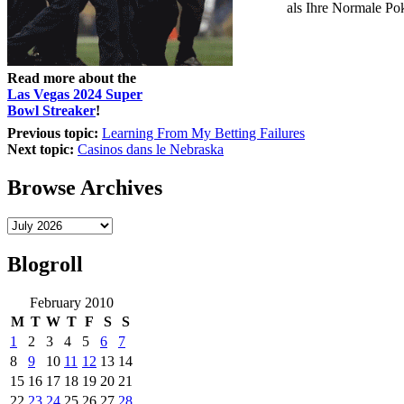
als Ihre Normale Pok
Read more about the
Las Vegas 2024 Super
Bowl Streaker
!
Previous topic:
Learning From My Betting Failures
Next topic:
Casinos dans le Nebraska
Browse Archives
Blogroll
February 2010
M
T
W
T
F
S
S
1
2
3
4
5
6
7
8
9
10
11
12
13
14
15
16
17
18
19
20
21
22
23
24
25
26
27
28