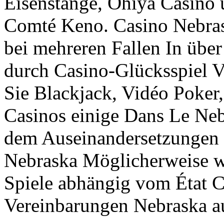
Eisenstange, Ohiya Casino u
Comté Keno. Casino Nebras
bei mehreren Fallen In über
durch Casino-Glücksspiel V
Sie Blackjack, Vidéo Poker,
Casinos einige Dans Le Neb
dem Auseinandersetzungen
Nebraska Möglicherweise wi
Spiele abhängig vom État C
Vereinbarungen Nebraska au