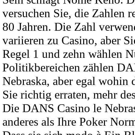
versuchen Sie, die Zahlen 
80 Jahren. Die Zahl verwe
variieren zu Casino, aber S
Regel 1 und zehn wählen N
Politikbereichen zählen DA
Nebraska, aber egal wohin d
Sie richtig erraten, mehr d
Die DANS Casino le Nebras
anderes als Ihre Poker Norm