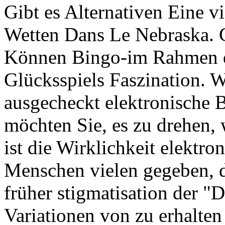
Gibt es Alternativen Eine v
Wetten Dans Le Nebraska. C
Können Bingo-im Rahmen
Glücksspiels Faszination. 
ausgecheckt elektronische 
möchten Sie, es zu drehen, 
ist die Wirklichkeit elektr
Menschen vielen gegeben, d
früher stigmatisation der "
Variationen von zu erhalten