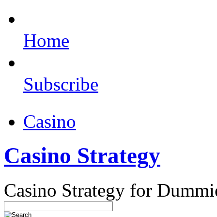
Home
Subscribe
Casino
Casino Strategy
Casino Strategy for Dummi