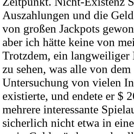
Zeitpunkt. Nicht-Existenz 
Auszahlungen und die Geld
von großen Jackpots gewonn
aber ich hätte keine von m
Trotzdem, ein langweiliger 
zu sehen, was alle von dem 
Untersuchung von vielen In
existierte, und endete er $ 2
mehrere interessante Spiela
sicherlich nicht etwa in ein