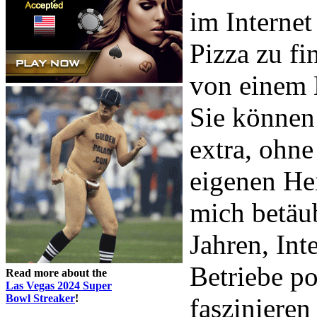
im Internet
Pizza zu f
von einem E
Sie können 
extra, ohn
eigenen Hei
mich betäu
Jahren, Int
Betriebe p
Read more about the
Las Vegas 2024 Super
Bowl Streaker
!
faszinieren