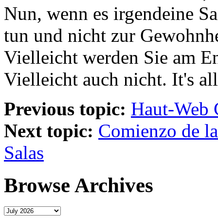
Nun, wenn es irgendeine Sac
tun und nicht zur Gewohnhe
Vielleicht werden Sie am E
Vielleicht auch nicht. It's a
Previous topic:
Haut-Web C
Next topic:
Comienzo de la
Salas
Browse Archives