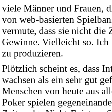
viele Männer und Frauen, di
von web-basierten Spielban
vermute, dass sie nicht die
Gewinne. Vielleicht so. Ich
zu produzieren.
Plötzlich scheint es, dass I
wachsen als ein sehr gut gef
Menschen von heute aus al
Poker spielen gegeneinand