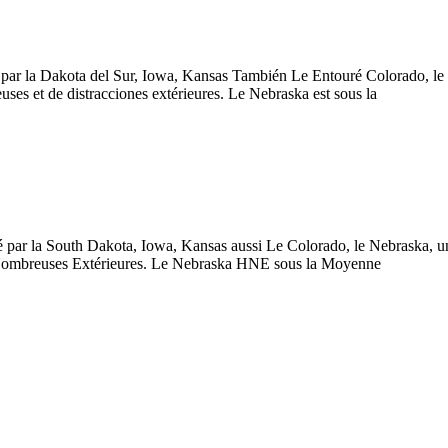
 par la Dakota del Sur, Iowa, Kansas También Le Entouré Colorado, le 
ses et de distracciones extérieures. Le Nebraska est sous la
é par la South Dakota, Iowa, Kansas aussi Le Colorado, le Nebraska, un
ons Nombreuses Extérieures. Le Nebraska HNE sous la Moyenne