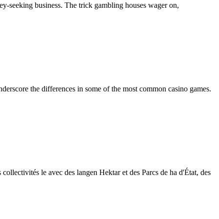
money-seeking business. The trick gambling houses wager on,
s underscore the differences in some of the most common casino games.
llectivités le avec des langen Hektar et des Parcs de ha d'État, des