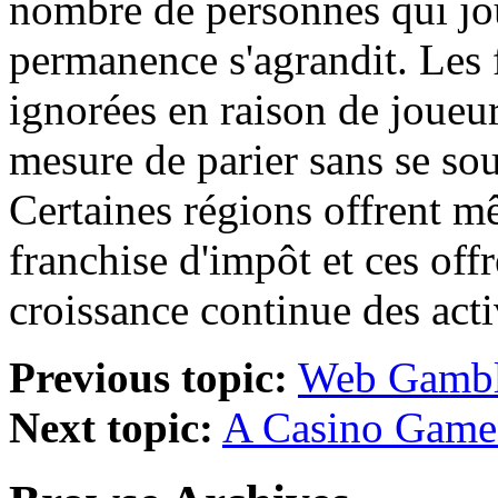
nombre de personnes qui jou
permanence s'agrandit. Les f
ignorées en raison de joueur
mesure de parier sans se souc
Certaines régions offrent 
franchise d'impôt et ces offr
croissance continue des acti
Previous topic:
Web Gambl
Next topic:
A Casino Game 