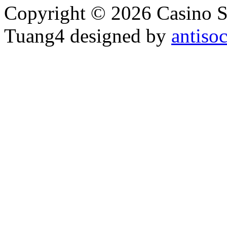
Copyright © 2026 Casino St
Tuang4 designed by
antiso