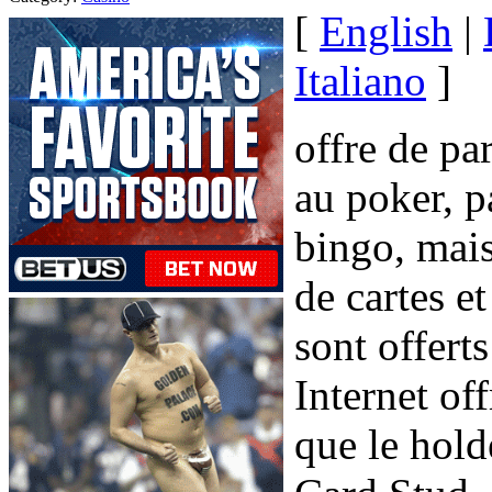
[
English
|
Italiano
]
offre de pa
au poker, p
bingo, mai
de cartes et
sont offert
Internet of
que le hol