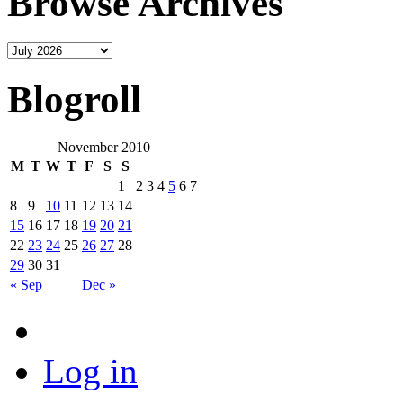
Browse Archives
Blogroll
November 2010
M
T
W
T
F
S
S
1
2
3
4
5
6
7
8
9
10
11
12
13
14
15
16
17
18
19
20
21
22
23
24
25
26
27
28
29
30
31
« Sep
Dec »
Log in