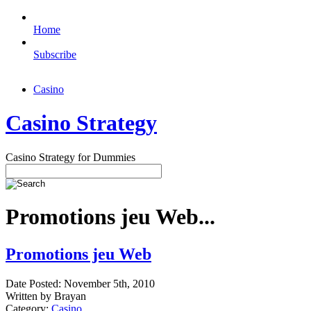
Home
Subscribe
Casino
Casino Strategy
Casino Strategy for Dummies
Promotions jeu Web...
Promotions jeu Web
Date Posted: November 5th, 2010
Written by Brayan
Category:
Casino