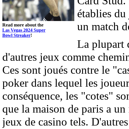
Card Stud. 
établies du
un match de
Read more about the
Las Vegas 2024 Super
Bowl Streaker
!
La plupart 
d'autres jeux comme chemin d
Ces sont joués contre le "c
poker dans lequel les joueur
conséquence, les "cotes" son
que la maison de paris a un 
jeux de casino tels. D'autre