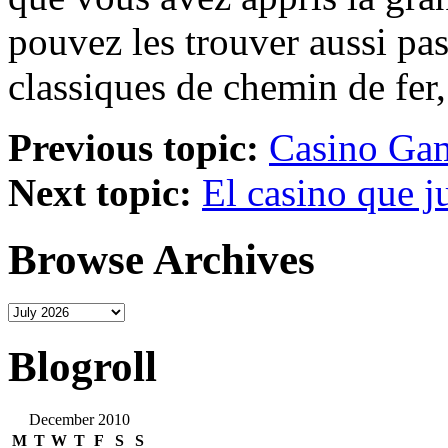
pouvez les trouver aussi pa
classiques de chemin de fer,
Previous topic:
Casino Gam
Next topic:
El casino que j
Browse Archives
Blogroll
December 2010
M
T
W
T
F
S
S