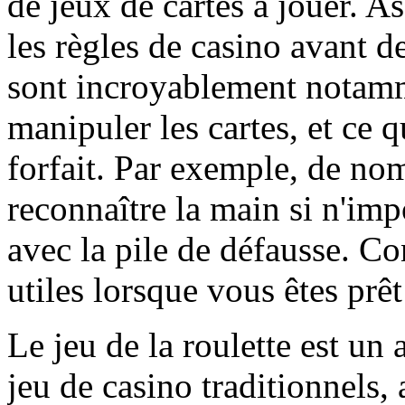
de jeux de cartes à jouer. 
les règles de casino avant d
sont incroyablement notamme
manipuler les cartes, et ce
forfait. Par exemple, de no
reconnaître la main si n'imp
avec la pile de défausse. Co
utiles lorsque vous êtes prêt
Le jeu de la roulette est un
jeu de casino traditionnels, 