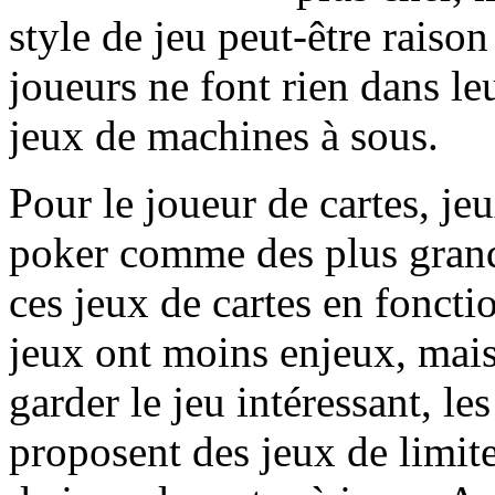
style de jeu peut-être raiso
joueurs ne font rien dans le
jeux de machines à sous.
Pour le joueur de cartes, jeu
poker comme des plus grand
ces jeux de cartes en foncti
jeux ont moins enjeux, mais 
garder le jeu intéressant, le
proposent des jeux de limit