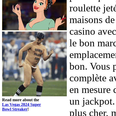
roulette je
maisons de 
casino avec
le bon marc
emplacemen
bon. Vous p
complète av
en mesure d
un jackpot.
Read more about the
Las Vegas 2024 Super
Bowl Streaker
!
plus cher, 