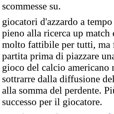
scommesse su.
giocatori d'azzardo a tempo 
pieno alla ricerca up match
molto fattibile per tutti, ma 
partita prima di piazzare u
gioco del calcio americano 
sottrarre dalla diffusione d
alla somma del perdente. Pi
successo per il giocatore.