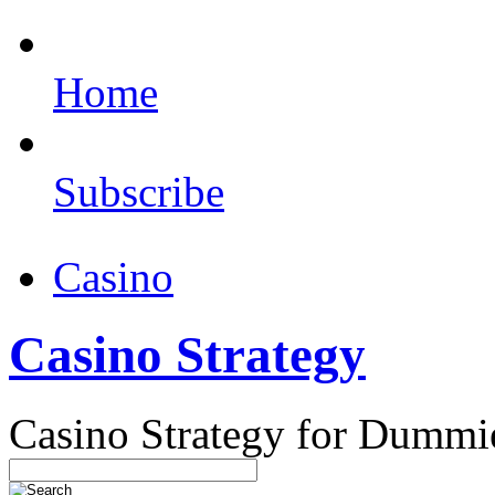
Home
Subscribe
Casino
Casino Strategy
Casino Strategy for Dummi