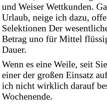
und Weiser Wettkunden. Ga
Urlaub, neige ich dazu, off
Selektionen Der wesentlich
Betrag uno für Mittel flüssi
Dauer.
Wenn es eine Weile, seit Sie
einer der großen Einsatz au
ich nicht wirklich darauf be
Wochenende.