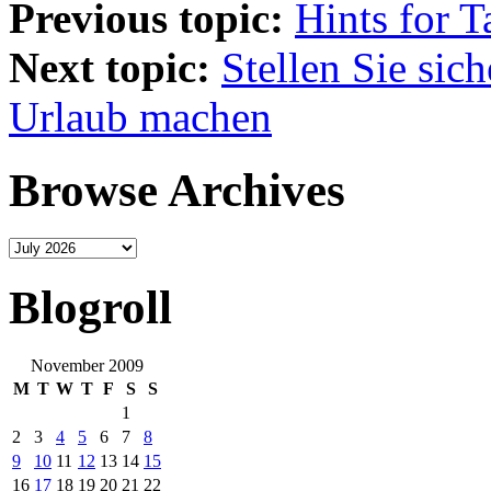
Previous topic:
Hints for 
Next topic:
Stellen Sie sich
Urlaub machen
Browse Archives
Blogroll
November 2009
M
T
W
T
F
S
S
1
2
3
4
5
6
7
8
9
10
11
12
13
14
15
16
17
18
19
20
21
22