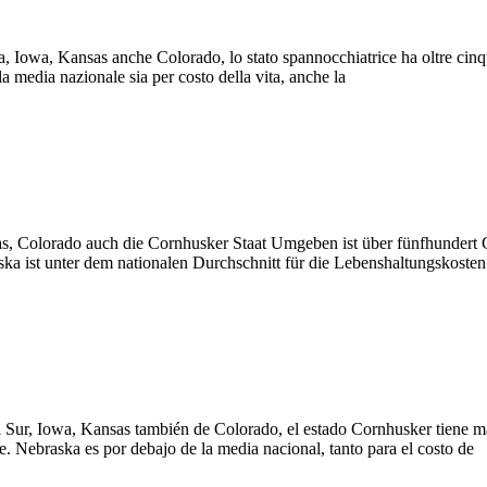
Iowa, Kansas anche Colorado, lo stato spannocchiatrice ha oltre cinquec
la media nazionale sia per costo della vita, anche la
sas, Colorado auch die Cornhusker Staat Umgeben ist über fünfhunder
a ist unter dem nationalen Durchschnitt für die Lebenshaltungskosten
Sur, Iowa, Kansas también de Colorado, el estado Cornhusker tiene más
re. Nebraska es por debajo de la media nacional, tanto para el costo de