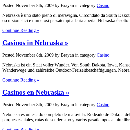
Posted November 8th, 2009 by Brayan in category
Casino
Nebraska è uno stato pieno di meraviglia. Circondato da South Dakota, 
escursionistici e numerosi passatempi all'aria aperta. Nebraska è sotto 
Continue Reading »
Casinos in Nebraska »
Posted November 8th, 2009 by Brayan in category
Casino
Nebraska ist ein Staat voller Wunder. Von South Dakota, Iowa, Kan
Wanderwege und zahlreiche Outdoor-Freizeitbeschäftigungen. Nebrask
Continue Reading »
Casinos en Nebraska »
Posted November 8th, 2009 by Brayan in category
Casino
Nebraska es un estado completo de maravilla. Rodeado de Dakota del 
parques estatales, rutas de senderismo y varios pasatiempos al aire lib
Continue Reading »