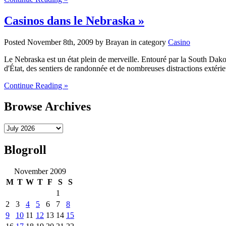
Casinos dans le Nebraska »
Posted November 8th, 2009 by Brayan in category
Casino
Le Nebraska est un état plein de merveille. Entouré par la South Dakot
d'État, des sentiers de randonnée et de nombreuses distractions extér
Continue Reading »
Browse Archives
Blogroll
November 2009
M
T
W
T
F
S
S
1
2
3
4
5
6
7
8
9
10
11
12
13
14
15