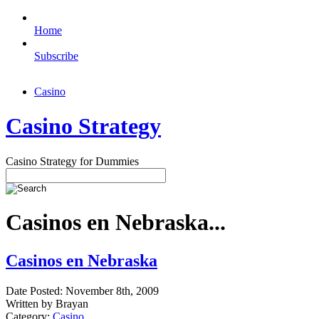
Home
Subscribe
Casino
Casino Strategy
Casino Strategy for Dummies
Casinos en Nebraska...
Casinos en Nebraska
Date Posted: November 8th, 2009
Written by Brayan
Category:
Casino