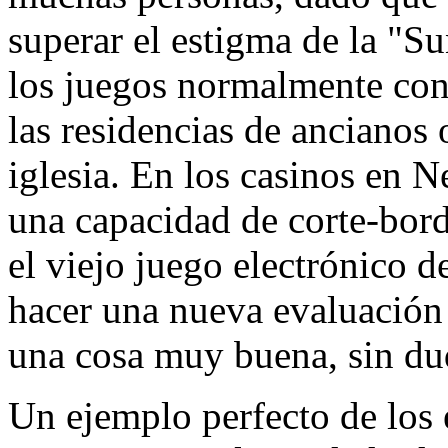
superar el estigma de la "Su
los juegos normalmente con
las residencias de ancianos
iglesia. En los casinos en N
una capacidad de corte-borde
el viejo juego electrónico d
hacer una nueva evaluación 
una cosa muy buena, sin du
Un ejemplo perfecto de los e