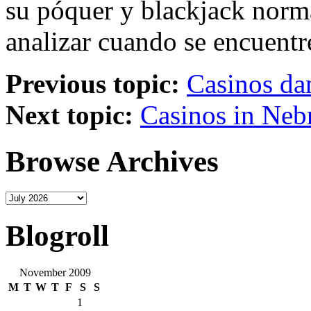
su póquer y blackjack norma
analizar cuando se encuentre
Previous topic:
Casinos da
Next topic:
Casinos in Neb
Browse Archives
Blogroll
November 2009
M
T
W
T
F
S
S
1