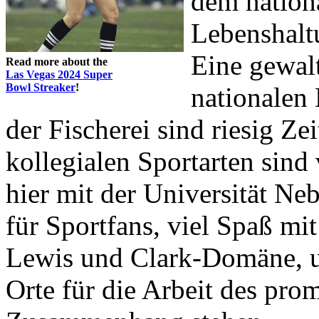
dem nationa
Lebenshalt
Eine gewalt
Read more about the
Las Vegas 2024 Super
Bowl Streaker
!
nationalen
der Fischerei sind riesig Ze
kollegialen Sportarten sind
hier mit der Universität Ne
für Sportfans, viel Spaß mit
Lewis und Clark-Domäne, un
Orte für die Arbeit des pro