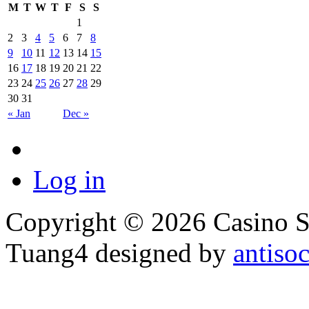
M
T
W
T
F
S
S
1
2
3
4
5
6
7
8
9
10
11
12
13
14
15
16
17
18
19
20
21
22
23
24
25
26
27
28
29
30
31
« Jan
Dec »
Log in
Copyright © 2026 Casino St
Tuang4 designed by
antiso