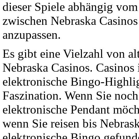
dieser Spiele abhängig vom
zwischen Nebraska Casinos 
anzupassen.
Es gibt eine Vielzahl von a
Nebraska Casinos. Casinos
elektronische Bingo-Highli
Faszination. Wenn Sie noch
elektronische Pendant möcht
wenn Sie reisen bis Nebraska
elektronische Bingo gefun