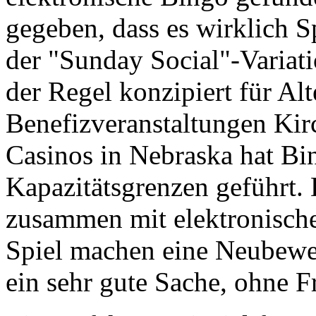
gegeben, dass es wirklich S
der "Sunday Social"-Variati
der Regel konzipiert für Al
Benefizveranstaltungen Kir
Casinos in Nebraska hat Bi
Kapazitätsgrenzen geführt.
zusammen mit elektronische
Spiel machen eine Neubewer
ein sehr gute Sache, ohne F