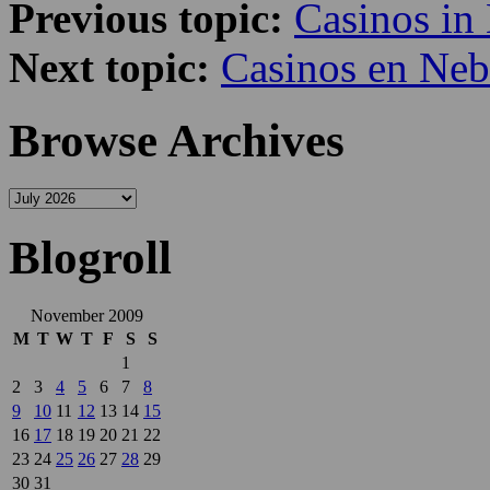
Previous topic:
Casinos in
Next topic:
Casinos en Neb
Browse Archives
Blogroll
November 2009
M
T
W
T
F
S
S
1
2
3
4
5
6
7
8
9
10
11
12
13
14
15
16
17
18
19
20
21
22
23
24
25
26
27
28
29
30
31