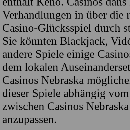
enthält Keno. Casinos dans 
Verhandlungen in über die 
Casino-Glücksspiel durch st
Sie könnten Blackjack, Vid
andere Spiele einige Casino
dem lokalen Auseinanders
Casinos Nebraska möglicher
dieser Spiele abhängig vom
zwischen Casinos Nebraska 
anzupassen.