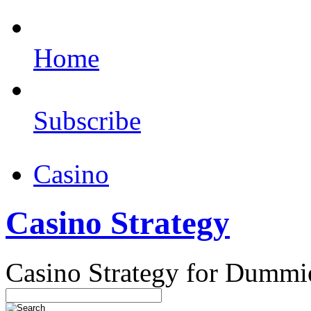
Home
Subscribe
Casino
Casino Strategy
Casino Strategy for Dummi