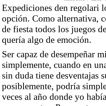
Expediciones den regolari l
opción. Como alternativa, 
de fiesta todos los juegos d
quería algo de emoción.
Ser capaz de desempeñar mis
simplemente, cuando en un
sin duda tiene desventajas s
posiblemente, podría simpl
veces al año donde yo había