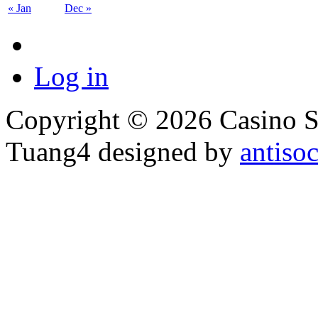
« Jan
Dec »
Log in
Copyright © 2026 Casino St
Tuang4 designed by
antiso