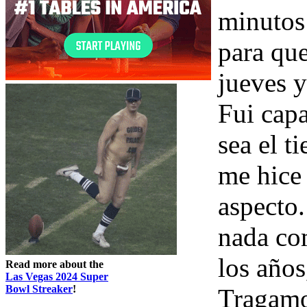
minutos 
para que
jueves y
Fui capa
sea el t
me hice
aspecto.
nada com
los años
Read more about the
Las Vegas 2024 Super
Bowl Streaker
!
Tragamo