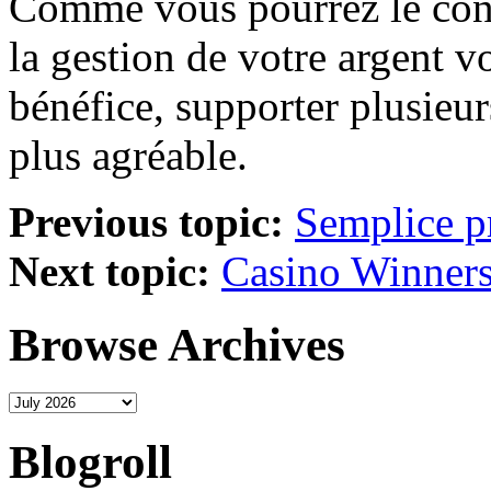
Comme vous pourrez le cons
la gestion de votre argent 
bénéfice, supporter plusieur
plus agréable.
Previous topic:
Semplice pr
Next topic:
Casino Winner
Browse Archives
Blogroll