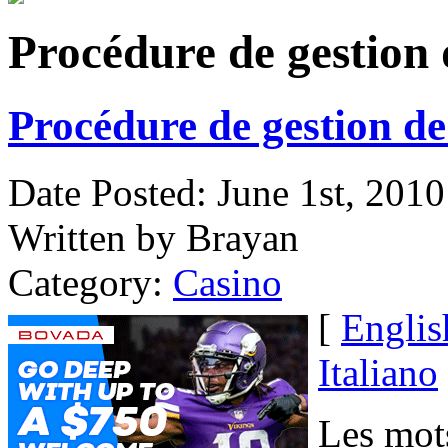
Procédure de gestion d
Procédure de gestion de
Date Posted: June 1st, 2010
Written by Brayan
Category:
Casino
[
Englis
Italiano
Les mot