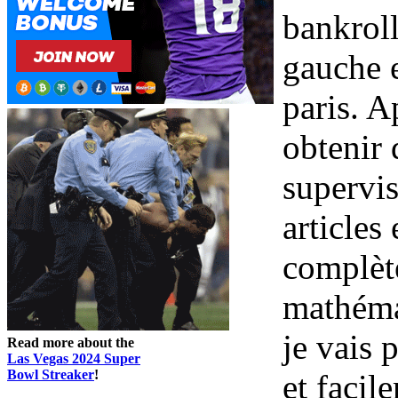
bankroll
gauche e
paris. A
obtenir 
supervis
articles
complèt
mathémat
je vais 
Read more about the
Las Vegas 2024 Super
Bowl Streaker
!
et facil