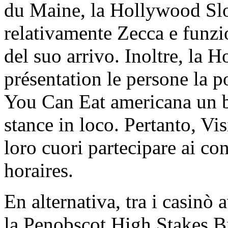
du Maine, la Hollywood Slo
relativamente Zecca e funzi
del suo arrivo. Inoltre, la
présentation le persone la p
You Can Eat americana un buf
stance in loco. Pertanto, Vis
loro cuori partecipare ai c
horaires.
En alternativa, tra i casinò
la Penobscot High Stakes Bi