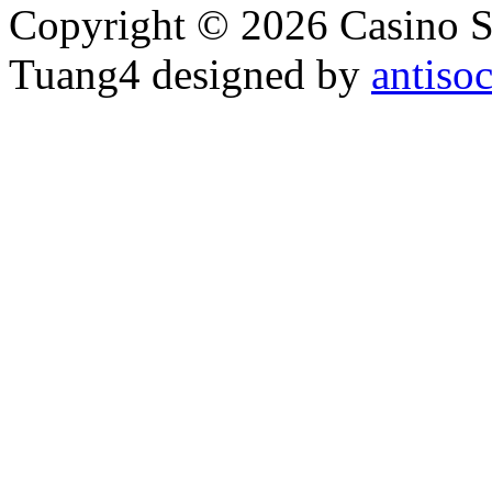
Copyright © 2026 Casino St
Tuang4 designed by
antiso